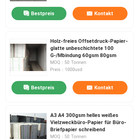
Bestpreis
Kontakt
Werksbesichtigung
Qualitätskontrolle
Holz-freies Offsetdruck-Papier-
glatte unbeschichtete 100
G-/Mbindung 60gsm 80gsm
Kontakt mit uns
MOQ：50 Tonnen
Preis：1000usd
Neuigkeiten
Bestpreis
Kontakt
Riesige Thermopapier-Rolle
A3 A4 300gsm helles weißes
Positions-Thermopapier-Rolle
Vielzweckbüro-Papier für Büro-
Briefpapier schreibend
Thermische Etikettenpapier-Rolle
MOQ：50 Tonnen