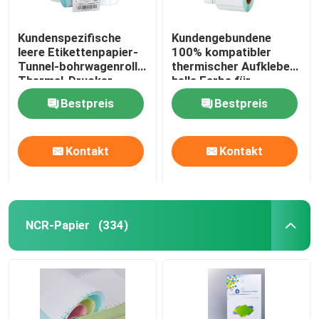
Kundenspezifische
Kundengebundene
leere Etikettenpapier-
100% kompatibler
Tunnel-bohrwagenrolle
thermischer Aufkleber-
Thermal-Drucker
helle Farbe für
Sticker Label Rolls 4x6
Etikettendrucker
Bestpreis
Bestpreis
thermische
Kontakt
Kontakt
NCR-Papier
(334)