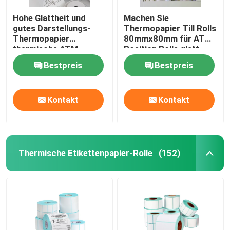
Hohe Glattheit und
Machen Sie
gutes Darstellungs-
Thermopapier Till Rolls
Thermopapier
80mmx80mm für ATM-
thermische ATM-
Position Rolls glatt
Bargeld-Rolle
Bestpreis
Bestpreis
Kontakt
Kontakt
Thermische Etikettenpapier-Rolle
(152)