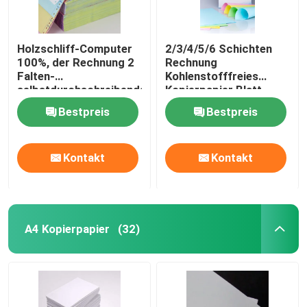
Holzschliff-Computer
2/3/4/5/6 Schichten
100%, der Rechnung 2
Rechnung
Falten-
Kohlenstofffreies
selbstdurchschreibendes
Kopierpapier Blatt
Papier im Blatt für
Rollen NCR Papier
Bestpreis
Bestpreis
Rechnungen druckt
kundenspezifisch
Kontakt
Kontakt
A4 Kopierpapier
(32)