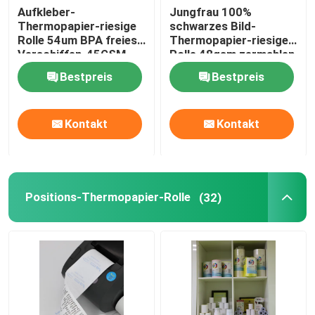
Aufkleber-
Jungfrau 100%
Thermopapier-riesige
schwarzes Bild-
Rolle 54um BPA freies
Thermopapier-riesige
Verschiffen-45GSM
Rolle 48gsm zermahlen
Bestpreis
Bestpreis
Kontakt
Kontakt
Positions-Thermopapier-Rolle
(32)