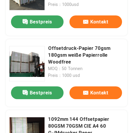
Preis：1000usd
NCR-Papier
Bestpreis
Kontakt
Offsetdruckpapier
Offsetdruck-Papier 70gsm
A4 Kopierpapier
180gsm weiße Papierrolle
Woodfree
MOQ：50 Tonnen
Pergamin-Papier
Preis：1000 usd
Thermopapiertrennsäge
Bestpreis
Kontakt
Hinterlass eine Nachricht
Wir rufen Sie bald zurück!
Beschichtende Papiermaschine
1092mm 144 Offsetpapier
80GSM 70GSM CIE A4 60
Papierumwandlungsmaschine
G-/Mdrucker Paper