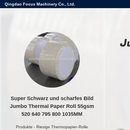
Qingdao Focus Machinery Co., Ltd.
J
Super Schwarz und scharfes Bild
Jumbo Thermal Paper Roll 55gsm
520 640 795 800 1035MM
Produkte
-
Riesige Thermopapier-Rolle