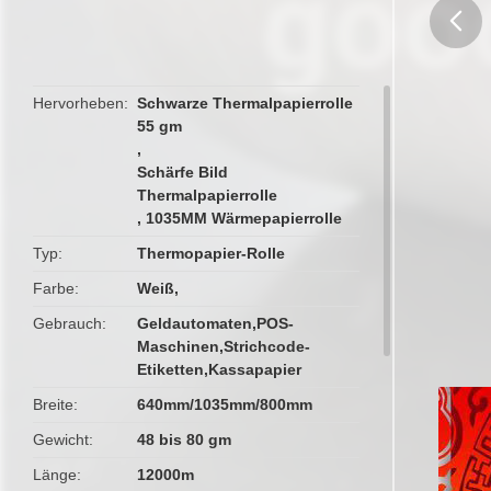
butto
Hervorheben
Schwarze Thermalpapierrolle
55 gm
,
Schärfe Bild
Thermalpapierrolle
,
1035MM Wärmepapierrolle
Typ
Thermopapier-Rolle
Farbe
Weiß,
Gebrauch
Geldautomaten,POS-
Maschinen,Strichcode-
Etiketten,Kassapapier
Breite
640mm/1035mm/800mm
Gewicht
48 bis 80 gm
Länge
12000m