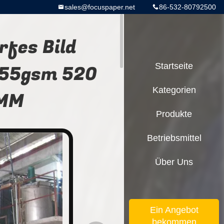
sales@focuspaper.net
86-532-80792500
fes Bild
 55gsm 520
Startseite
Kategorien
5MM
Produkte
Betriebsmittel
Über Uns
Ein Angebot
bekommen