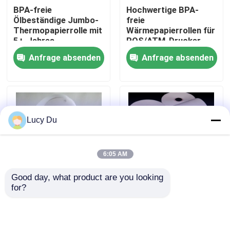
BPA-freie
Hochwertige BPA-
Ölbeständige Jumbo-
freie
Werksbesichtigung
Thermopapierrolle mit
Wärmepapierrollen für
5+-Jahres-
POS/ATM-Drucker
Bildlebensdauer für
Anfrage absenden
Anfrage absenden
POS-Bestätigungen
Qualitätskontrolle
Kontakt mit uns
Lucy Du
Neuigkeiten
6:05 AM
Riesige Thermopapier-Rolle
Good day, what product are you looking 
for?
Hochwertige, BPA-
BPA-freie
Positions-Thermopapier-Rolle
freie
Thermopapierrolle für
Thermopapierrolle für
POS-Belege –
POS-
Bildlebensdauer über
Thermische Etikettenpapier-Rolle