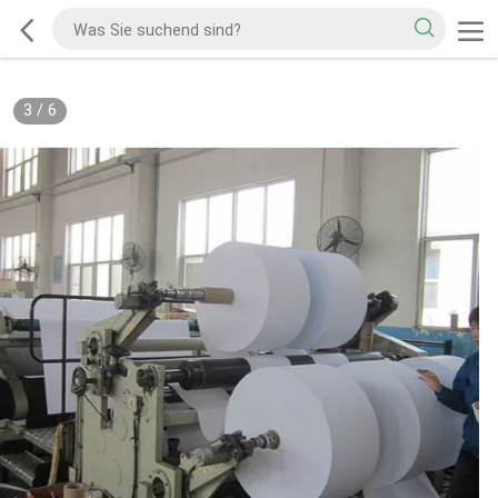
3
/
6