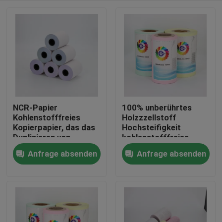
NCR-Papier
100% unberührtes
Kohlenstofffreies
Holzzzellstoff
Kopierpapier, das das
Hochsteifigkeit
Duplizieren von
kohlenstofffreies
Dokumenten mit klar
NCR-Papier,
Anfrage absenden
Anfrage absenden
Zu Hause
lesbaren Kopien
Mikrophorpapier
ermöglicht, perfekt
für Büro- und
Geschäftszwecke
Produkte
Über uns