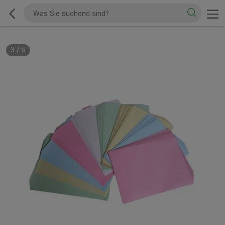
3
/
5