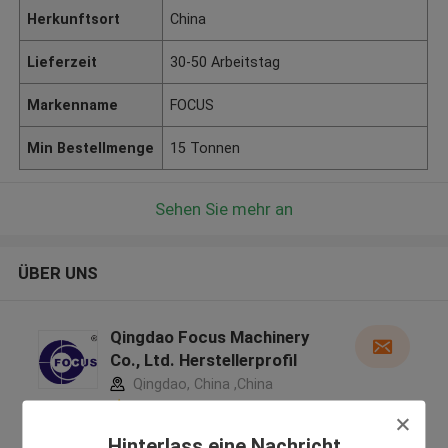
Herkunftsort
China
Lieferzeit
30-50 Arbeitstag
Markenname
FOCUS
Min Bestellmenge
15 Tonnen
Sehen Sie mehr an
ÜBER UNS
Qingdao Focus Machinery
Co., Ltd. Herstellerprofil
Qingdao, China ,China
5.0
Überprüfter Lieferant
Hinterlass eine Nachricht