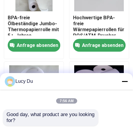
Werksbesichtigung
BPA-freie
Hochwertige BPA-
Ölbeständige Jumbo-
freie
Thermopapierrolle mit
Wärmepapierrollen für
5+-Jahres-
POS/ATM-Drucker
Qualitätskontrolle
Bildlebensdauer für
Anfrage absenden
Anfrage absenden
POS-Bestätigungen
Kontakt mit uns
Neuigkeiten
Lucy Du
Riesige Thermopapier-Rolle
7:56 AM
Positions-Thermopapier-Rolle
Good day, what product are you looking 
for?
Hochwertige, BPA-
BPA-freie
freie
Thermopapierrolle für
Thermische Etikettenpapier-Rolle