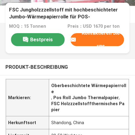
FSC Jungholzzzellstoff mit hochbeschichteter
Jumbo-Wärmepapierrolle für POS-
Rolle/Druck/Etikett
MOQ：15 Tonnen
Preis：USD 1670 per ton
Kontaktieren Sie
Bestpreis
uns
PRODUKT-BESCHREIBUNG
Oberbeschichtete Wärmepapierroll
e
Markieren:
,
Pos Roll Jumbo Thermalpapier
,
FSC Holzzzellstoffthermisches Pa
pier
Herkunftsort
Shandong, China