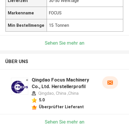
Lieferzeit
30-50 Werktage
Markenname
FOCUS
Min Bestellmenge
15 Tonnen
Sehen Sie mehr an
ÜBER UNS
Qingdao Focus Machinery
Co., Ltd. Herstellerprofil
Qingdao, China ,China
5.0
Überprüfter Lieferant
Hinterlass eine Nachricht
Sehen Sie mehr an
Wir rufen Sie bald zurück!