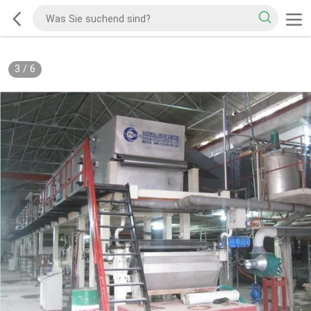
3
/
6