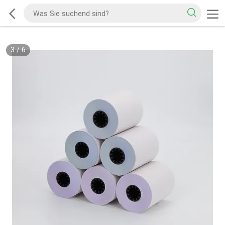
3
/
6