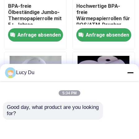
BPA-freie
Hochwertige BPA-
Ölbeständige Jumbo-
freie
Werksbesichtigung
Thermopapierrolle mit
Wärmepapierrollen für
5+-Jahres-
POS/ATM-Drucker
Bildlebensdauer für
Anfrage absenden
Anfrage absenden
POS-Bestätigungen
Qualitätskontrolle
Kontakt mit uns
Lucy Du
Neuigkeiten
5:34 PM
Riesige Thermopapier-Rolle
Good day, what product are you looking 
for?
Hochwertige, BPA-
BPA-freie
Positions-Thermopapier-Rolle
freie
Thermopapierrolle für
Thermopapierrolle für
POS-Belege –
POS-
Bildlebensdauer über
Thermische Etikettenpapier-Rolle