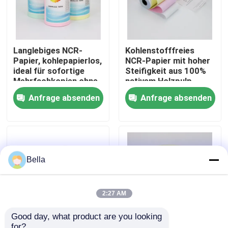
Werksbesichtigung
Langlebiges NCR-
Kohlenstofffreies
Papier, kohlepapierlos,
NCR-Papier mit hoher
Qualitätskontrolle
ideal für sofortige
Steifigkeit aus 100%
Mehrfachkopien ohne
nativem Holzpulp
herkömmliche
Kontakt mit uns
Anfrage absenden
Anfrage absenden
Kohlepapiere
Neuigkeiten
Riesige Thermopapier-Rolle
Bella
Positions-Thermopapier-Rolle
2:27 AM
Good day, what product are you looking 
Thermische Etikettenpapier-Rolle
for?