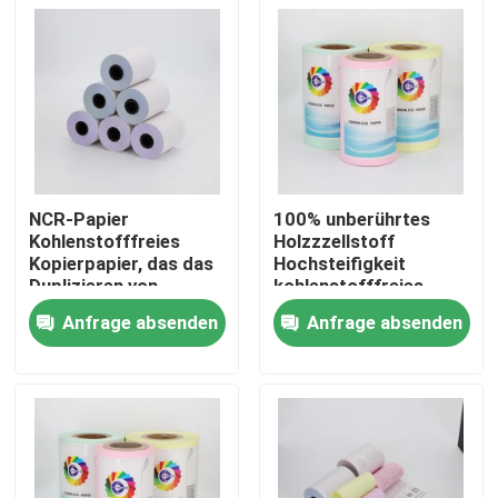
NCR-Papier
100% unberührtes
Kohlenstofffreies
Holzzzellstoff
Kopierpapier, das das
Hochsteifigkeit
Duplizieren von
kohlenstofffreies
Dokumenten mit klar
NCR-Papier,
Anfrage absenden
Anfrage absenden
lesbaren Kopien
Mikrophorpapier
Zu Hause
ermöglicht, perfekt
für Büro- und
Geschäftszwecke
Produkte
Über uns