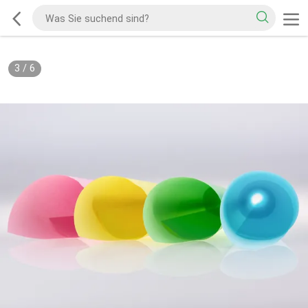
3
/
6