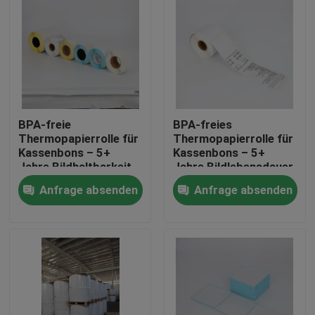
BPA-freie
BPA-freies
Thermopapierrolle für
Thermopapierrolle für
Kassenbons – 5+
Kassenbons – 5+
Jahre Bildhaltbarkeit,
Jahre Bildlebensdauer,
Kassenbonpapier,
Kassenbonpapier,
Anfrage absenden
Anfrage absenden
Geldautomatendruckerpapier,
Geldautomatendruckerpap
ölbeständige
ölbeständige
Zu Hause
Thermorolle
Thermorolle
Produkte
Über uns