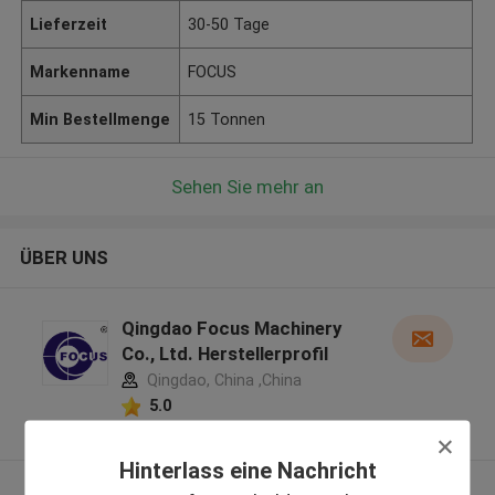
Lieferzeit
30-50 Tage
Markenname
FOCUS
Min Bestellmenge
15 Tonnen
Sehen Sie mehr an
ÜBER UNS
Qingdao Focus Machinery
Co., Ltd. Herstellerprofil
Qingdao, China ,China
5.0
Überprüfter Lieferant
Hinterlass eine Nachricht
Sehen Sie mehr an