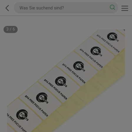
3
/
6