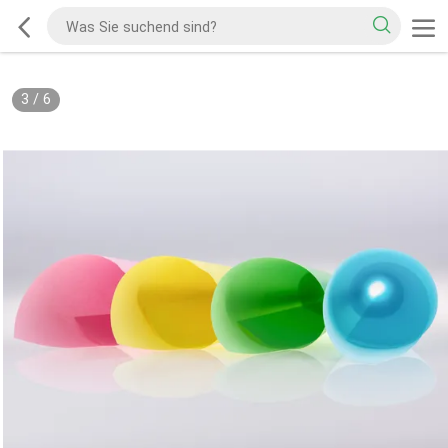
3
/
6