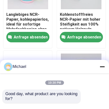
Werksbesichtigung
Langlebiges NCR-
Kohlenstofffreies
Papier, kohlepapierlos,
NCR-Papier mit hoher
ideal für sofortige
Steifigkeit aus 100%
Mehrfachkopien ohne
nativem Holzpulp
Qualitätskontrolle
herkömmliche
Anfrage absenden
Anfrage absenden
Kohlepapiere
Kontakt mit uns
Neuigkeiten
Michael
Riesige Thermopapier-Rolle
10:30 PM
Positions-Thermopapier-Rolle
Good day, what product are you looking 
for?
NCR-Papier
NCR-Papier,
kohlepapier für
kohlepapierloses
Thermische Etikettenpapier-Rolle