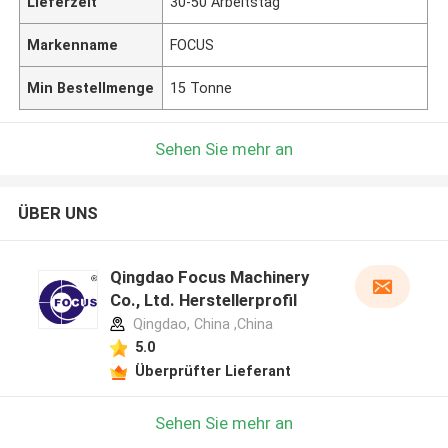
Lieferzeit
30-50 Arbeitstag
Markenname
FOCUS
Min Bestellmenge
15 Tonne
Sehen Sie mehr an
ÜBER UNS
Qingdao Focus Machinery
Co., Ltd. Herstellerprofil
Qingdao, China ,China
5.0
Überprüfter Lieferant
Hinterlass eine Nachricht
Sehen Sie mehr an
Wir rufen Sie bald zurück!