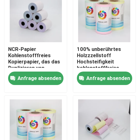
NCR-Papier
100% unberührtes
Kohlenstofffreies
Holzzzellstoff
Kopierpapier, das das
Hochsteifigkeit
Duplizieren von
kohlenstofffreies
Dokumenten mit klar
NCR-Papier,
Anfrage absenden
Anfrage absenden
lesbaren Kopien
Mikrophorpapier
ermöglicht, perfekt
für Büro- und
Zu Hause
Geschäftszwecke
Produkte
Über uns