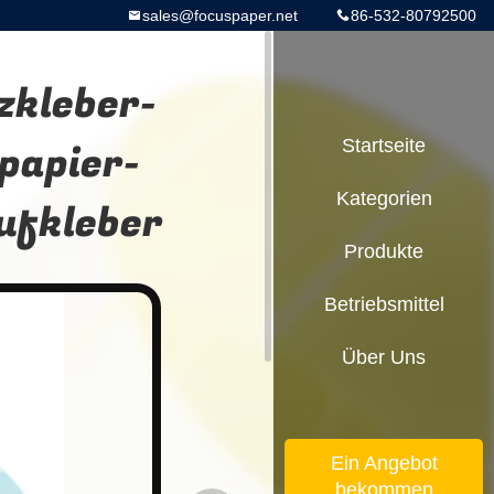
sales@focuspaper.net
86-532-80792500
zkleber-
papier-
Startseite
Kategorien
ufkleber
Produkte
Betriebsmittel
Über Uns
Ein Angebot
bekommen