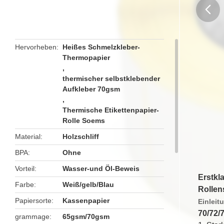
butto
Hervorheben
Heißes Schmelzkleber-
Thermopapier
,
thermischer selbstklebender
Aufkleber 70gsm
,
Thermische Etikettenpapier-
Rolle Soems
Material
Holzschliff
BPA
Ohne
Vorteil
Wasser-und Öl-Beweis
Erstkl
Farbe
Weiß/gelb/Blau
Rollen
Papiersorte
Kassenpapier
Einleit
70/72/
grammage
65gsm/70gsm