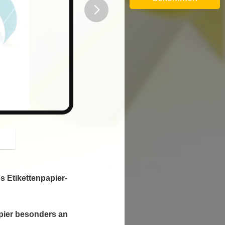
button
s Etikettenpapier-
apier besonders an