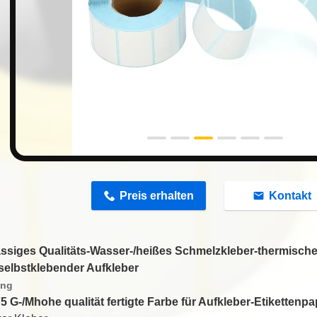
n
Preis erhalten
Kontakt
assiges Qualitäts-Wasser-/heißes Schmelzkleber-thermische
selbstklebender Aufkleber
ung
75 G-/Mhohe qualität fertigte Farbe für Aufkleber-Etikettenp