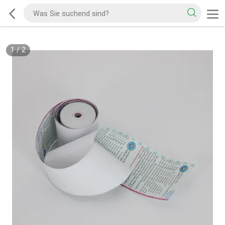
1
/
2