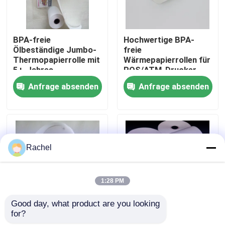
Werksbesichtigung
BPA-freie
Hochwertige BPA-
Ölbeständige Jumbo-
freie
Thermopapierrolle mit
Wärmepapierrollen für
Qualitätskontrolle
5+-Jahres-
POS/ATM-Drucker
Bildlebensdauer für
Anfrage absenden
Anfrage absenden
POS-Bestätigungen
Kontakt mit uns
Neuigkeiten
Rachel
Riesige Thermopapier-Rolle
1:28 PM
Positions-Thermopapier-Rolle
Good day, what product are you looking 
for?
Hochwertige, BPA-
BPA-freie
Thermische Etikettenpapier-Rolle