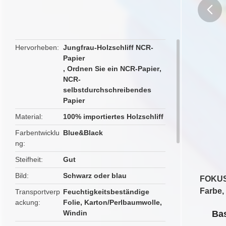
butto
Hervorheben
Jungfrau-Holzschliff NCR-
Papier
,
Ordnen Sie ein NCR-Papier
,
NCR-
selbstdurchschreibendes
Papier
Material
100% importiertes Holzschliff
Farbentwicklu
Blue&Black
ng
Steifheit
Gut
Bild
Schwarz oder blau
FOKUS-
Farbe,
Transportverp
Feuchtigkeitsbeständige
ackung
Folie, Karton/Perlbaumwolle,
Windin
Bas