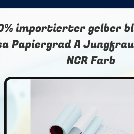
0% importierter gelber b
sa Papiergrad A Jungfrau
NCR Farb