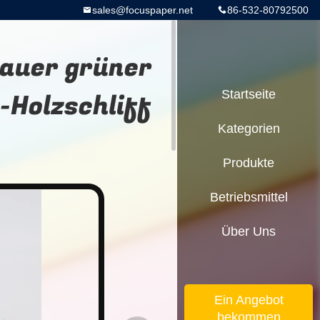
sales@focuspaper.net
86-532-80792500
lauer grüner
-Holzschliff
Startseite
Kategorien
Produkte
Betriebsmittel
Über Uns
Ein Angebot
bekommen