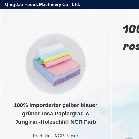
Qingdao Focus Machinery Co., Ltd.
10
ro
100% importierter gelber blauer
grüner rosa Papiergrad A
Jungfrau-Holzschliff NCR Farb
Produkte
-
NCR-Papier