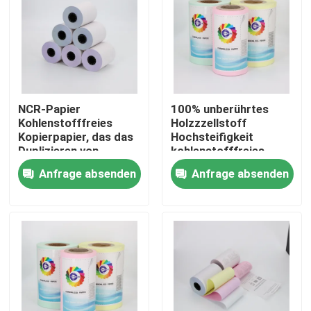
NCR-Papier
100% unberührtes
Kohlenstofffreies
Holzzzellstoff
Kopierpapier, das das
Hochsteifigkeit
Duplizieren von
kohlenstofffreies
Dokumenten mit klar
NCR-Papier,
Anfrage absenden
Anfrage absenden
lesbaren Kopien
Mikrophorpapier
ermöglicht, perfekt
für Büro- und
Zu Hause
Geschäftszwecke
Produkte
Über uns