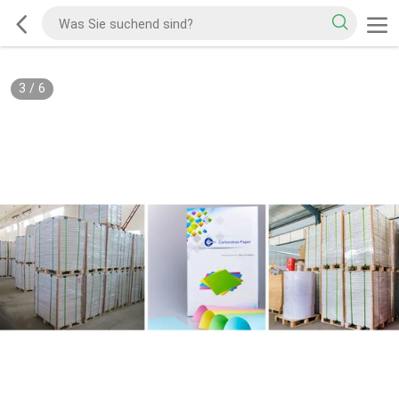
3
/
6