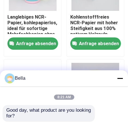
Werksbesichtigung
Langlebiges NCR-
Kohlenstofffreies
Papier, kohlepapierlos,
NCR-Papier mit hoher
ideal für sofortige
Steifigkeit aus 100%
Mehrfachkopien ohne
nativem Holzpulp
Qualitätskontrolle
herkömmliche
Anfrage absenden
Anfrage absenden
Kohlepapiere
Kontakt mit uns
Neuigkeiten
Bella
Riesige Thermopapier-Rolle
8:21 AM
Positions-Thermopapier-Rolle
Good day, what product are you looking 
for?
NCR-Papier
NCR-Papier,
kohlepapier für
kohlepapierloses
Thermische Etikettenpapier-Rolle