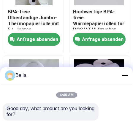
BPA-freie
Hochwertige BPA-
Werksbesichtigung
Ölbeständige Jumbo-
freie
Thermopapierrolle mit
Wärmepapierrollen für
5+-Jahres-
POS/ATM-Drucker
Bildlebensdauer für
Qualitätskontrolle
Anfrage absenden
Anfrage absenden
POS-Bestätigungen
Kontakt mit uns
Neuigkeiten
Bella
Riesige Thermopapier-Rolle
4:46 AM
Good day, what product are you looking 
Positions-Thermopapier-Rolle
for?
Hochwertige, BPA-
BPA-freie
freie
Thermopapierrolle für
Thermopapierrolle für
POS-Belege –
Thermische Etikettenpapier-Rolle