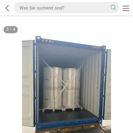
3
/
4