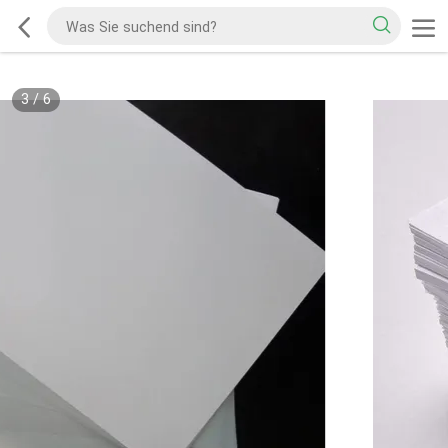
3
/
6