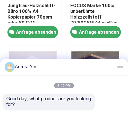
Jungfrau-Holzschliff-
FOCUS Marke 100%
Büro 100% A4
unberührte
Werksbesichtigung
Kopierpapier 70gsm
Holzzzellstoff
oder 80 G/M
70/80GSM A4 weißes
Kopienpapier
Anfrage absenden
Anfrage absenden
Büropapier
Qualitätskontrolle
Kontakt mit uns
Aurora Yin
Neuigkeiten
8:40 PM
Riesige Thermopapier-Rolle
Good day, what product are you looking 
for?
Kopierpapier-
Hohe Weißheit
Positions-Thermopapier-Rolle
Schulsekretariats-
70/80GSM B5/A4
Kopierpapier-
Größe Weißkopie
Doppeltes der
Laserpapier 500 Blatt
Thermische Etikettenpapier-Rolle