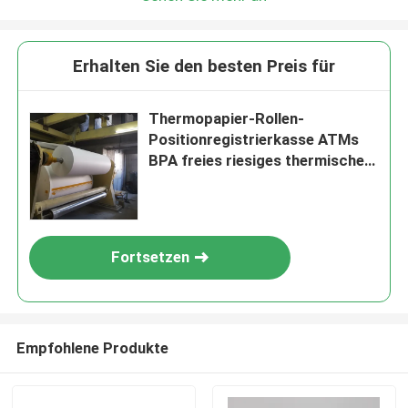
Wir rufen Sie bald zurück!
Erhalten Sie den besten Preis für
Thermopapier-Rollen-
Positionregistrierkasse ATMs
BPA freies riesiges thermisches
Etikettenpapier
Fortsetzen
EINREICHUNGEN
Empfohlene Produkte