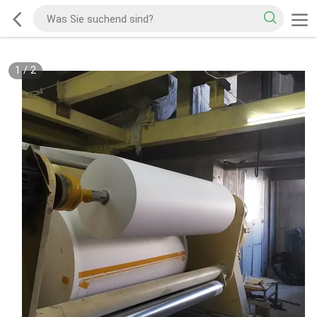
1
/
2