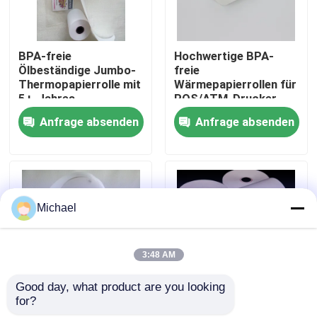
Werksbesichtigung
BPA-freie
Hochwertige BPA-
Ölbeständige Jumbo-
freie
Thermopapierrolle mit
Wärmepapierrollen für
Qualitätskontrolle
5+-Jahres-
POS/ATM-Drucker
Bildlebensdauer für
Anfrage absenden
Anfrage absenden
POS-Bestätigungen
Kontakt mit uns
Neuigkeiten
Michael
Riesige Thermopapier-Rolle
3:48 AM
Positions-Thermopapier-Rolle
Good day, what product are you looking 
for?
Hochwertige, BPA-
BPA-freie
Thermische Etikettenpapier-Rolle