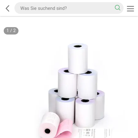
1
/
2