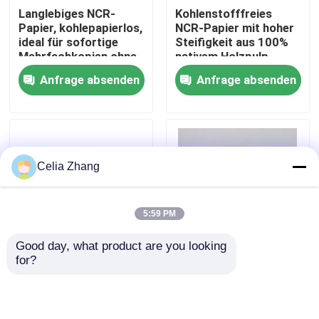
Langlebiges NCR-
Kohlenstofffreies
Papier, kohlepapierlos,
NCR-Papier mit hoher
Werksbesichtigung
ideal für sofortige
Steifigkeit aus 100%
Mehrfachkopien ohne
nativem Holzpulp
herkömmliche
Anfrage absenden
Anfrage absenden
Kohlepapiere
Qualitätskontrolle
Kontakt mit uns
Celia Zhang
Neuigkeiten
5:59 PM
Riesige Thermopapier-Rolle
Good day, what product are you looking 
for?
NCR-Papier
NCR-Papier,
Positions-Thermopapier-Rolle
kohlepapier für
kohlepapierloses
Geschäftsdrucksachen
Kopierpapier, das eine
und Quittungen mit
saubere Duplizierung
Thermische Etikettenpapier-Rolle