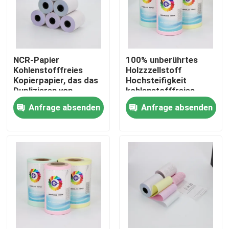
NCR-Papier
100% unberührtes
Kohlenstofffreies
Holzzzellstoff
Kopierpapier, das das
Hochsteifigkeit
Duplizieren von
kohlenstofffreies
Dokumenten mit klar
NCR-Papier,
Anfrage absenden
Anfrage absenden
lesbaren Kopien
Mikrophorpapier
ermöglicht, perfekt
für Büro- und
Geschäftszwecke
Zu Hause
Produkte
Über uns