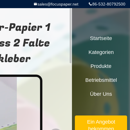
sales@focuspaper.net
86-532-80792500
-Papier 1
s 2 Falte
Startseite
Kategorien
kleber
Produkte
Betriebsmittel
Über Uns
Ein Angebot
bekommen