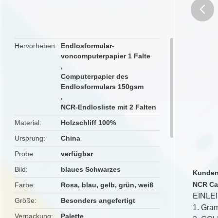
butto
Hervorheben
Endlosformular-
voncomputerpapier 1 Falte
,
Computerpapier des
Endlosformulars 150gsm
,
NCR-Endlosliste mit 2 Falten
Material
Holzschliff 100%
Ursprung
China
Probe
verfügbar
Bild
blaues Schwarzes
Kunden
NCR Ca
Farbe
Rosa, blau, gelb, grün, weiß
EINLE
Größe
Besonders angefertigt
1. Gra
Verpackung
Palette