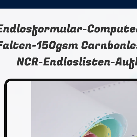
Endlosformular-Computer
Falten-150gsm Carnbonles
NCR-Endloslisten-Auf